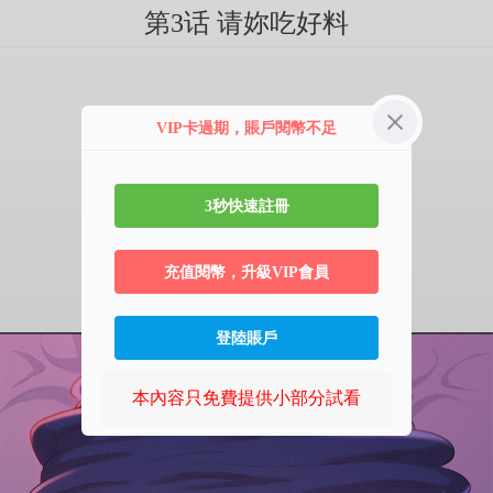
第3话 请妳吃好料
VIP卡過期，賬戶閱幣不足
3秒快速註冊
充值閱幣，升級VIP會員
登陸賬戶
本內容只免費提供小部分試看