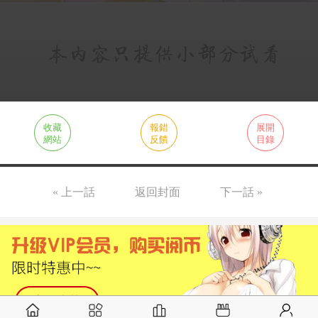
收藏
報錯
展開
網站
反饋
目錄
« 上一話
返回封面
下一話 »