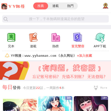
推薦
連載
熱門
完本
連載
熱榜
首充雙倍
APP下載
YY韩漫：www.yyhanman.com (永久网址)
+加入收藏
每日
發佈
今日更新
22
話，一周新作
4
本
More
18+
18+