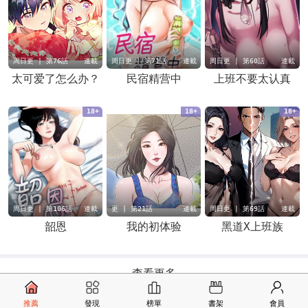
周日更 | 第76話
連載
周日更 | 第71話
連載
周日更 | 第60話
連載
太可爱了怎么办？
民宿精营中
上班不要太认真
18+
18+
18+
周日更 | 第106話
連載
更 | 第21話
連載
周日更 | 第69話
連載
韶恩
我的初体验
黑道X上班族
查看更多
推薦
發現
榜單
書架
會員