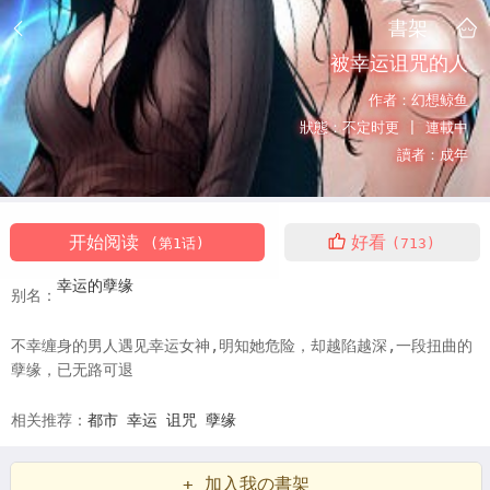
書架
被幸运诅咒的人
作者：
幻想鲸鱼
狀態：
不定时更 |
連載中
讀者：
成年
开始阅读
好看
(第1话)
(713)
幸运的孽缘
别名：
不幸缠身的男人遇见幸运女神,明知她危险，却越陷越深,一段扭曲的
孽缘，已无路可退
相关推荐：
都市
幸运
诅咒
孽缘
+ 加入我の書架