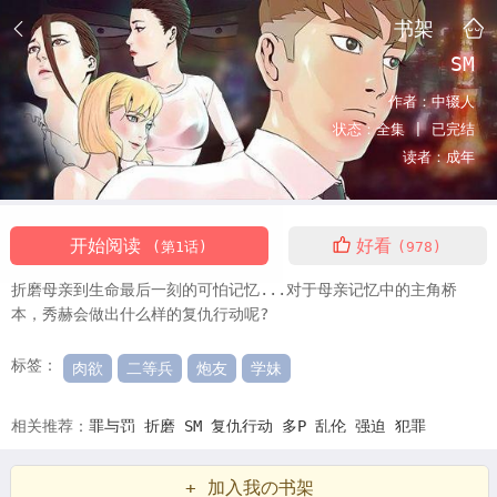
书架
SM
作者：
中辍人
状态：
全集 |
已完结
读者：
成年
开始阅读
好看
(第1话)
(978)
折磨母亲到生命最后一刻的可怕记忆...对于母亲记忆中的主角桥
本，秀赫会做出什么样的复仇行动呢?
标签：
肉欲
二等兵
炮友
学妹
相关推荐：
罪与罚
折磨
SM
复仇行动
多P
乱伦
强迫
犯罪
+ 加入我の书架