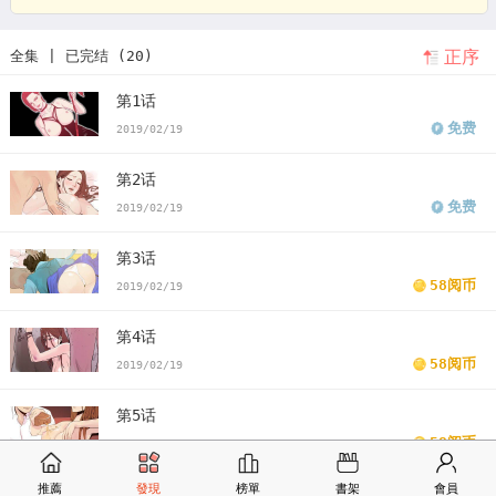
正序
全集 | 已完结 (20)
第1话
免费
2019/02/19
第2话
免费
2019/02/19
第3话
58阅币
2019/02/19
第4话
58阅币
2019/02/19
第5话
58阅币
2019/02/19
推薦
發現
榜單
書架
會員
第6话